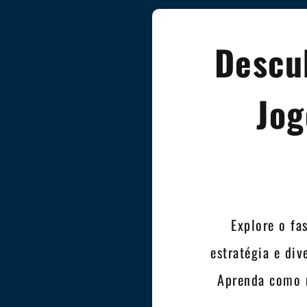
Descu
Jog
Explore o f
estratégia e di
Aprenda como m